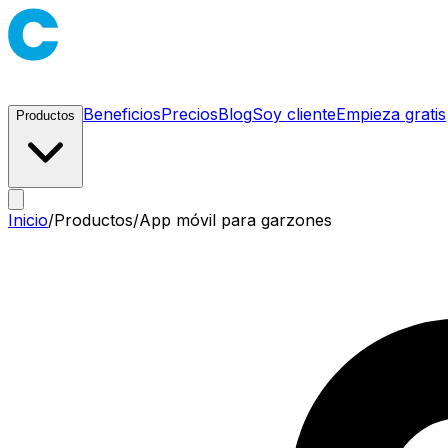
Beneficios
Precios
Blog
Soy cliente
Empieza gratis
Productos
Inicio
/
Productos
/
App móvil para garzones