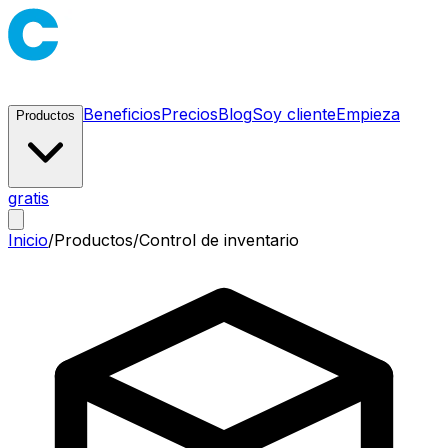
Beneficios
Precios
Blog
Soy cliente
Empieza
Productos
gratis
Inicio
/
Productos
/
Control de inventario